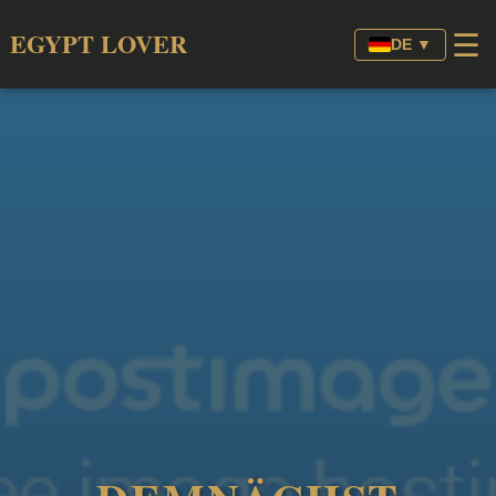
☰
EGYPT LOVER
DE ▼