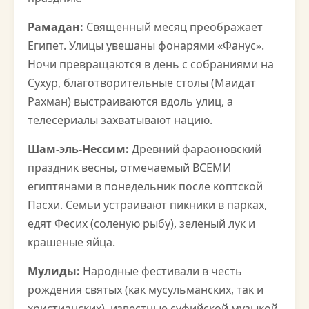
Рамадан:
Священный месяц преображает
Египет. Улицы увешаны фонарями «Фанус».
Ночи превращаются в день с собраниями на
Сухур, благотворительные столы (Маидат
Рахман) выстраиваются вдоль улиц, а
телесериалы захватывают нацию.
Шам-эль-Нессим:
Древний фараоновский
праздник весны, отмечаемый ВСЕМИ
египтянами в понедельник после коптской
Пасхи. Семьи устраивают пикники в парках,
едят Фесих (соленую рыбу), зеленый лук и
крашеные яйца.
Мулиды:
Народные фестивали в честь
рождения святых (как мусульманских, так и
христианских), известные суфийской музыкой,