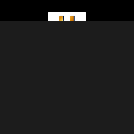
ライセンス種別
観光省（クラスA）
ライセンス番号
874
IATAコード
90229930
設立
1991年
住所
アブディーン、シェリフ・パシャ通り、5号棟3階11号室、カイロ