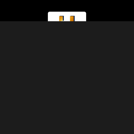
ライセンス種別
観光省（クラスA）
ライセンス番号
874
IATAコード
90229930
設立
1991年
住所
アブディーン、シェリフ・パシャ通り、5号棟3階11号室、カイロ