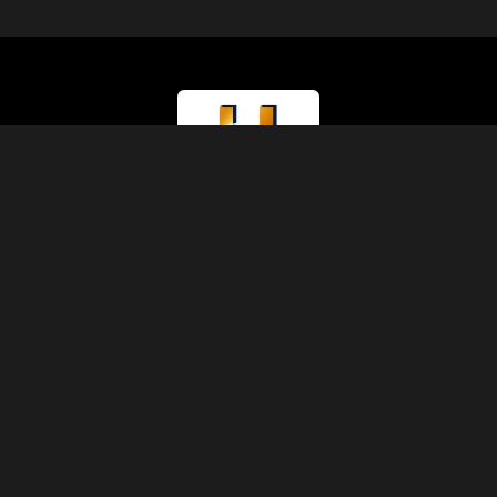
Tipo di Licenza
Ministero del Turismo (Classe A)
Numero di Licenza
874
Codice IATA
90229930
Fondazione
1991