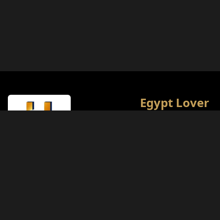
Egypt Lover
L'enciclopedia culturale 
definitiva sull'Egitto. Il 
obiettivo è offrire le mig
esperienze di viaggio ag
appassionati di storia.
Tipo di Licenza
Ministero del Turismo (Classe A)
Numero di Licenza
874