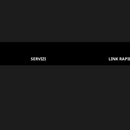
SERVIZI
LINK RAPI
Prenotazione Hotel
Chi siamo
e turistica
Prenotazione Voli
Termini e 
nostro
liori
Bus & Transfer
Informativa
li
Guide Turistiche
FAQ
Servizi Visto