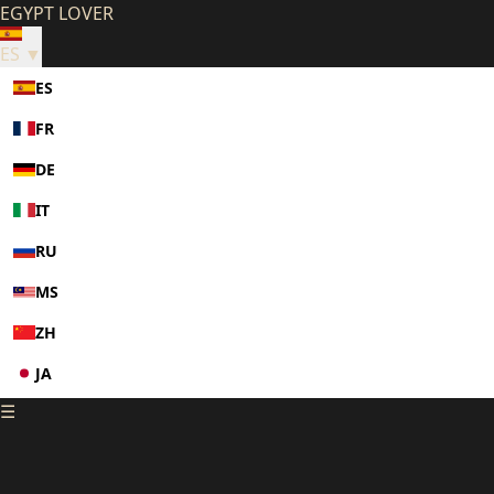
EGYPT LOVER
ES ▼
ES
FR
DE
IT
RU
MS
ZH
JA
☰
KO
PL