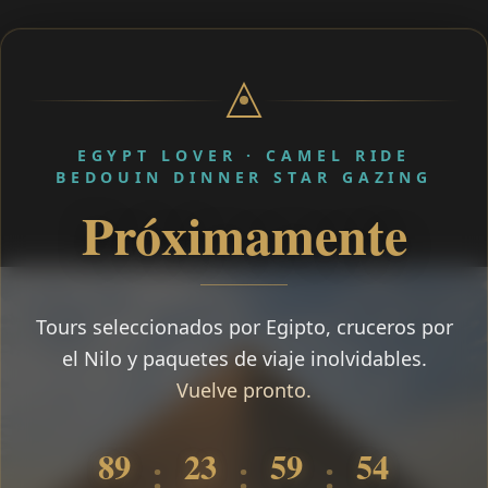
EGYPT LOVER · CAMEL RIDE
BEDOUIN DINNER STAR GAZING
Próximamente
Tours seleccionados por Egipto, cruceros por
el Nilo y paquetes de viaje inolvidables.
Vuelve pronto.
89
23
59
54
:
:
: