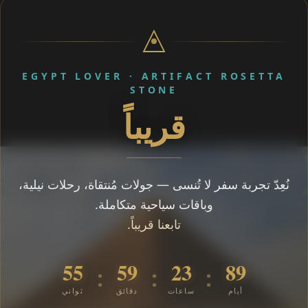
EGYPT LOVER · ARTIFACT ROSETTA
STONE
قريباً
نُعِدّ تجربة سفر لا تُنسى — جولات مُنتقاة، رحلات نيلية،
وباقات سياحية متكاملة.
تابعنا قريباً.
55
59
23
89
:
:
:
أيام
ساعات
دقائق
ثواني