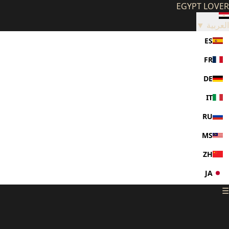
EGYPT LOVER
العربية ▼
ES
FR
DE
IT
RU
MS
ZH
JA
☰
KO
PL